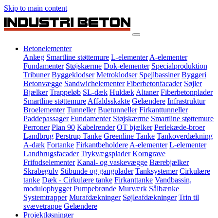
Skip to main content
Betonelementer
Anlæg
Smartline støttemure
L-elementer
A-elementer
Fundamenter
Støjskærme
Dok-elementer
Specialproduktion
Tribuner
Byggeklodser
Metroklodser
Spejlbassiner
Byggeri
Betonvægge
Sandwichelementer
Fiberbetonfacader
Søjler
Bjælker
Trappeløb
SL-dæk
Huldæk
Altaner
Fiberbetonplader
Smartline støttemure
Affaldsskakte
Gelændere
Infrastruktur
Broelementer
Tunneller
Buetunneller
Firkanttunneller
Paddepassager
Fundamenter
Støjskærme
Smartline støttemure
Perroner
Plan 90
Kabelrender
OT bjælker
Perlekæde-broer
Landbrug
Perstrup Tanke
Greenline Tanke
Tankoverdækning
A-dæk
Fortanke
Firkantbeholdere
A-elementer
L-elementer
Landbrugsfacader
Trykvægsplader
Korngrave
Frifodselementer
Kanal- og vaskevægge
Bærebjælker
Skrabegulv
Stibunde og gangplader
Tanksystemer
Cirkulære
tanke
Dæk - Cirkulære tanke
Firkanttanke
Vandbassin,
modulopbygget
Pumpebrønde
Murværk
Sålbænke
Systemtrapper
Murafdækninger
Søjleafdækninger
Trin til
svævetrappe
Gelændere
Projektløsninger