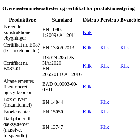
Overensstemmelsesattester og certifikat for produktionsstyring
Produkttype
Standard
Ølstrup
Perstrup
Byggebje
Bærende
EN 1090-
konstruktioner
Klik
1:2009+A1:2011
t/bygninger
Certifikat nr. B087
EN 13369:2013
Klik
Klik
Klik
(fx tankelementer)
DS/EN 206 DK
Certifikat nr.
NA:2020
Klik
Klik
Klik
B087-01
EN
206:2013+A1:2016
Altanelementer,
EAD 010003-00-
fiberarmeret
Klik
0301
højstyrkebeton
Box culvert
EN 14844
Klik
(firkanttunnel)
Broelementer
EN 15050
Klik
Klik
Dækplader til
dæksystemer
EN 13747
Klik
(massive,
forspændte)