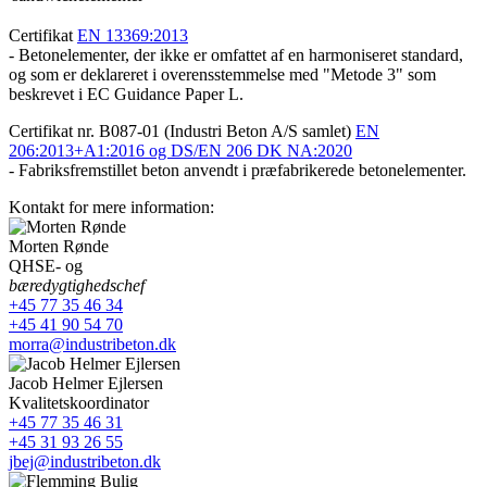
Certifikat
EN 13369:2013
- Betonelementer, der ikke er omfattet af en harmoniseret standard,
og som er deklareret i overensstemmelse med "Metode 3" som
beskrevet i EC Guidance Paper L.
Certifikat nr. B087-01 (Industri Beton A/S samlet)
EN
206:2013+A1:2016 og DS/EN 206 DK NA:2020
- Fabriksfremstillet beton anvendt i præfabrikerede betonelementer.
Kontakt for mere information:
Morten Rønde
QHSE- og
bæredygtighedschef
+45 77 35 46 34
+45 41 90 54 70
morra@industribeton.dk
Jacob Helmer Ejlersen
Kvalitetskoordinator
+45 77 35 46 31
+45 31 93 26 55
jbej@industribeton.dk