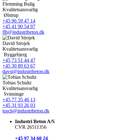
Flemming Bulig
Kvalitetsansvarlig
Ølstrup
+45 96 59 47 14
+45 41 90 54 97
flb@industribeton.dk
David Strojek
Kvalitetsansvarlig
Byggebjerg
+45 73 51 44 47
+45 30 89 63 67
davst@industribeton.dk
Tobias Schultz
Kvalitetsansvarlig
Svinninge
+45 77 35 46 13
+45 31 93 26 03
tosch@industribeton.dk
Industri Beton A/S
CVR 26511356
+45 97 34 60 24