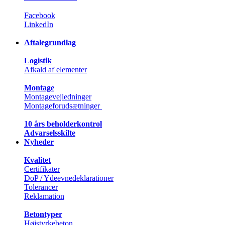
Facebook
LinkedIn
Aftalegrundlag
Logistik
Afkald af elementer
Montage
Montagevejledninger
Montageforudsætninger
10 års beholderkontrol
Advarselsskilte
Nyheder
Kvalitet
Certifikater
DoP / Ydeevnedeklarationer
Tolerancer
Reklamation
Betontyper
Højstyrkebeton