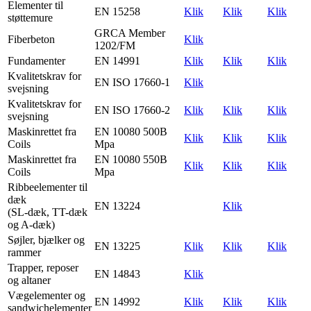
Elementer til
EN 15258
Klik
Klik
Klik
støttemure
GRCA Member
Fiberbeton
Klik
1202/FM
Fundamenter
EN 14991
Klik
Klik
Klik
Kvalitetskrav for
EN ISO 17660-1
Klik
svejsning
Kvalitetskrav for
EN ISO 17660-2
Klik
Klik
Klik
svejsning
Maskinrettet fra
EN 10080 500B
Klik
Klik
Klik
Coils
Mpa
Maskinrettet fra
EN 10080 550B
Klik
Klik
Klik
Coils
Mpa
Ribbeelementer til
dæk
EN 13224
Klik
(SL-dæk, TT-dæk
og A-dæk)
Søjler, bjælker og
EN 13225
Klik
Klik
Klik
rammer
Trapper, reposer
EN 14843
Klik
og altaner
Vægelementer og
EN 14992
Klik
Klik
Klik
sandwichelementer