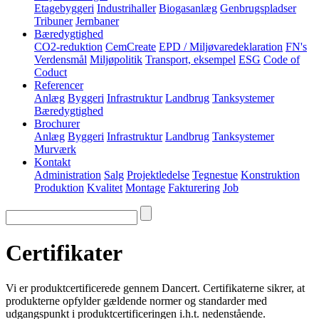
Etagebyggeri
Industrihaller
Biogasanlæg
Genbrugspladser
Tribuner
Jernbaner
Bæredygtighed
CO2-reduktion
CemCreate
EPD / Miljøvaredeklaration
FN's
Verdensmål
Miljøpolitik
Transport, eksempel
ESG
Code of
Coduct
Referencer
Anlæg
Byggeri
Infrastruktur
Landbrug
Tanksystemer
Bæredygtighed
Brochurer
Anlæg
Byggeri
Infrastruktur
Landbrug
Tanksystemer
Murværk
Kontakt
Administration
Salg
Projektledelse
Tegnestue
Konstruktion
Produktion
Kvalitet
Montage
Fakturering
Job
Certifikater
Vi er produktcertificerede gennem Dancert. Certifikaterne sikrer, at
produkterne opfylder gældende normer og standarder med
udgangspunkt i produktcertificeringen i.h.t. nedenstående.