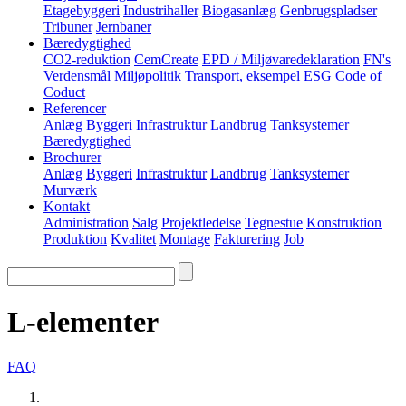
Etagebyggeri
Industrihaller
Biogasanlæg
Genbrugspladser
Tribuner
Jernbaner
Bæredygtighed
CO2-reduktion
CemCreate
EPD / Miljøvaredeklaration
FN's
Verdensmål
Miljøpolitik
Transport, eksempel
ESG
Code of
Coduct
Referencer
Anlæg
Byggeri
Infrastruktur
Landbrug
Tanksystemer
Bæredygtighed
Brochurer
Anlæg
Byggeri
Infrastruktur
Landbrug
Tanksystemer
Murværk
Kontakt
Administration
Salg
Projektledelse
Tegnestue
Konstruktion
Produktion
Kvalitet
Montage
Fakturering
Job
L-elementer
FAQ