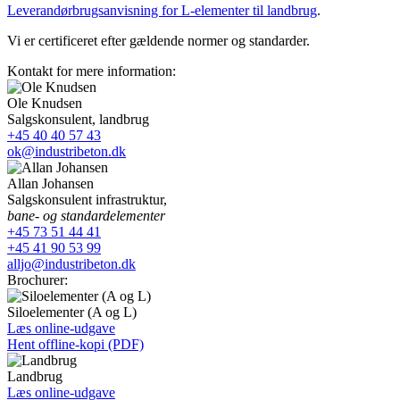
Leverandørbrugsanvisning for L-elementer til landbrug
.
Vi er certificeret efter gældende normer og standarder.
Kontakt for mere information:
Ole Knudsen
Salgskonsulent, landbrug
+45 40 40 57 43
ok@industribeton.dk
Allan Johansen
Salgskonsulent infrastruktur,
bane- og standardelementer
+45 73 51 44 41
+45 41 90 53 99
alljo@industribeton.dk
Brochurer:
Siloelementer (A og L)
Læs online-udgave
Hent offline-kopi (PDF)
Landbrug
Læs online-udgave