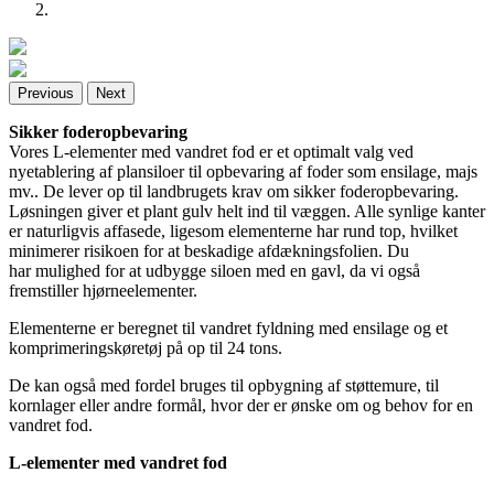
Previous
Next
Sikker foderopbevaring
Vores L-elementer med vandret fod er et optimalt valg ved
nyetablering af plansiloer til opbevaring af foder som ensilage, majs
mv.. De lever op til landbrugets krav om sikker foderopbevaring.
Løsningen giver et plant gulv helt ind til væggen. Alle synlige kanter
er naturligvis affasede, ligesom elementerne har rund top, hvilket
minimerer risikoen for at beskadige afdækningsfolien. Du
har mulighed for at udbygge siloen med en gavl, da vi også
fremstiller hjørneelementer.
Elementerne er beregnet til vandret fyldning med ensilage og et
komprimeringskøretøj på op til 24 tons.
De kan også med fordel bruges til opbygning af støttemure, til
kornlager eller andre formål, hvor der er ønske om og behov for en
vandret fod.
L-elementer med vandret fod