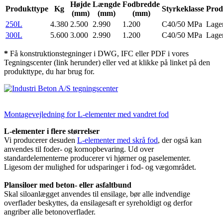
Højde
Længde
Fodbredde
Produkttype
Kg
Styrkeklasse
Prod
(mm)
(mm)
(mm)
250L
4.380
2.500
2.990
1.200
C40/50 MPa
Lage
300L
5.600
3.000
2.990
1.200
C40/50 MPa
Lage
*
Få konstruktionstegninger i DWG, IFC eller PDF i vores
Tegningscenter (link herunder) eller ved at klikke på linket på den
produkttype, du har brug for.
Montagevejledning for L-elementer med vandret fod
L-elementer i flere størrelser
Vi producerer desuden
L-elementer med skrå fod
, der også kan
anvendes til foder- og kornopbevaring. Ud over
standardelementerne producerer vi hjørner og paselementer.
Ligesom der mulighed for udsparinger i fod- og vægområdet.
Plansiloer med beton- eller asfaltbund
Skal siloanlægget anvendes til ensilage, bør alle indvendige
overflader beskyttes, da ensilagesaft er syreholdigt og derfor
angriber alle betonoverflader.