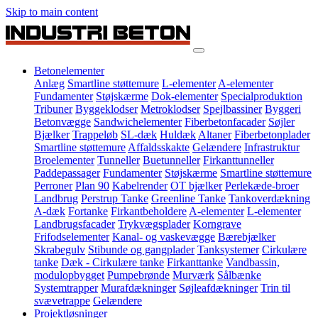
Skip to main content
Betonelementer
Anlæg
Smartline støttemure
L-elementer
A-elementer
Fundamenter
Støjskærme
Dok-elementer
Specialproduktion
Tribuner
Byggeklodser
Metroklodser
Spejlbassiner
Byggeri
Betonvægge
Sandwichelementer
Fiberbetonfacader
Søjler
Bjælker
Trappeløb
SL-dæk
Huldæk
Altaner
Fiberbetonplader
Smartline støttemure
Affaldsskakte
Gelændere
Infrastruktur
Broelementer
Tunneller
Buetunneller
Firkanttunneller
Paddepassager
Fundamenter
Støjskærme
Smartline støttemure
Perroner
Plan 90
Kabelrender
OT bjælker
Perlekæde-broer
Landbrug
Perstrup Tanke
Greenline Tanke
Tankoverdækning
A-dæk
Fortanke
Firkantbeholdere
A-elementer
L-elementer
Landbrugsfacader
Trykvægsplader
Korngrave
Frifodselementer
Kanal- og vaskevægge
Bærebjælker
Skrabegulv
Stibunde og gangplader
Tanksystemer
Cirkulære
tanke
Dæk - Cirkulære tanke
Firkanttanke
Vandbassin,
modulopbygget
Pumpebrønde
Murværk
Sålbænke
Systemtrapper
Murafdækninger
Søjleafdækninger
Trin til
svævetrappe
Gelændere
Projektløsninger