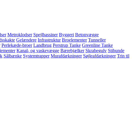
ser
Metroklodser
Spejlbassiner
Byggeri
Betonvægge
dsskakte
Gelændere
Infrastruktur
Broelementer
Tunneller
r
Perlekæde-broer
Landbrug
Perstrup Tanke
Greenline Tanke
lementer
Kanal- og vaskevægge
Bærebjælker
Skrabegulv
Stibunde
k
Sålbænke
Systemtrapper
Murafdækninger
Søjleafdækninger
Trin til