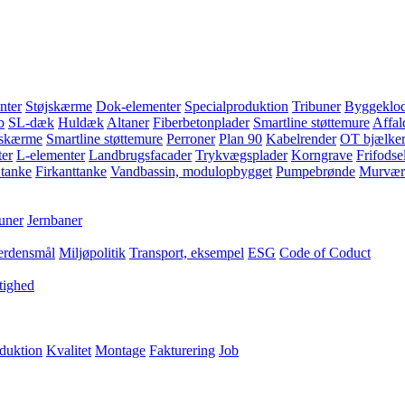
nter
Støjskærme
Dok-elementer
Specialproduktion
Tribuner
Byggeklod
b
SL-dæk
Huldæk
Altaner
Fiberbetonplader
Smartline støttemure
Affal
jskærme
Smartline støttemure
Perroner
Plan 90
Kabelrender
OT bjælke
er
L-elementer
Landbrugsfacader
Trykvægsplader
Korngrave
Frifodse
 tanke
Firkanttanke
Vandbassin, modulopbygget
Pumpebrønde
Murvær
uner
Jernbaner
erdensmål
Miljøpolitik
Transport, eksempel
ESG
Code of Coduct
tighed
duktion
Kvalitet
Montage
Fakturering
Job