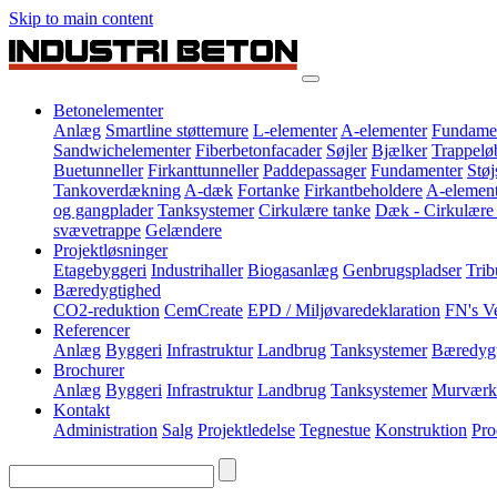
Skip to main content
Betonelementer
Anlæg
Smartline støttemure
L-elementer
A-elementer
Fundame
Sandwichelementer
Fiberbetonfacader
Søjler
Bjælker
Trappelø
Buetunneller
Firkanttunneller
Paddepassager
Fundamenter
Stø
Tankoverdækning
A-dæk
Fortanke
Firkantbeholdere
A-element
og gangplader
Tanksystemer
Cirkulære tanke
Dæk - Cirkulære
svævetrappe
Gelændere
Projektløsninger
Etagebyggeri
Industrihaller
Biogasanlæg
Genbrugspladser
Trib
Bæredygtighed
CO2-reduktion
CemCreate
EPD / Miljøvaredeklaration
FN's V
Referencer
Anlæg
Byggeri
Infrastruktur
Landbrug
Tanksystemer
Bæredyg
Brochurer
Anlæg
Byggeri
Infrastruktur
Landbrug
Tanksystemer
Murværk
Kontakt
Administration
Salg
Projektledelse
Tegnestue
Konstruktion
Pro