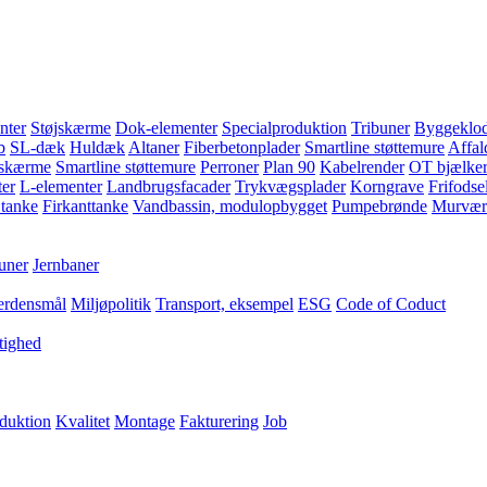
nter
Støjskærme
Dok-elementer
Specialproduktion
Tribuner
Byggeklod
b
SL-dæk
Huldæk
Altaner
Fiberbetonplader
Smartline støttemure
Affal
jskærme
Smartline støttemure
Perroner
Plan 90
Kabelrender
OT bjælke
er
L-elementer
Landbrugsfacader
Trykvægsplader
Korngrave
Frifodse
 tanke
Firkanttanke
Vandbassin, modulopbygget
Pumpebrønde
Murvær
uner
Jernbaner
erdensmål
Miljøpolitik
Transport, eksempel
ESG
Code of Coduct
tighed
duktion
Kvalitet
Montage
Fakturering
Job