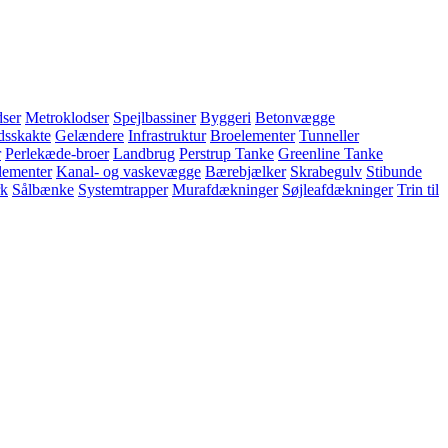
ser
Metroklodser
Spejlbassiner
Byggeri
Betonvægge
dsskakte
Gelændere
Infrastruktur
Broelementer
Tunneller
r
Perlekæde-broer
Landbrug
Perstrup Tanke
Greenline Tanke
lementer
Kanal- og vaskevægge
Bærebjælker
Skrabegulv
Stibunde
k
Sålbænke
Systemtrapper
Murafdækninger
Søjleafdækninger
Trin til