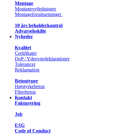
Montage
Montagevejledninger
Montageforudsætninger
10 års beholderkontrol
Advarselsskilte
Nyheder
Kvalitet
Certifikater
DoP / Ydeevnedeklarationer
Tolerancer
Reklamation
Betontyper
Højstyrkebeton
Fiberbeton
Kontakt
Fakturering
Job
ESG
Code of Conduct