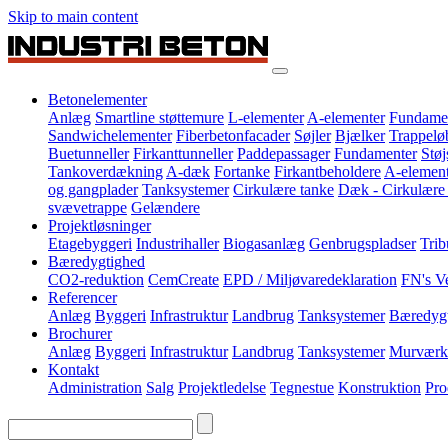
Skip to main content
Betonelementer
Anlæg
Smartline støttemure
L-elementer
A-elementer
Fundame
Sandwichelementer
Fiberbetonfacader
Søjler
Bjælker
Trappelø
Buetunneller
Firkanttunneller
Paddepassager
Fundamenter
Stø
Tankoverdækning
A-dæk
Fortanke
Firkantbeholdere
A-element
og gangplader
Tanksystemer
Cirkulære tanke
Dæk - Cirkulære
svævetrappe
Gelændere
Projektløsninger
Etagebyggeri
Industrihaller
Biogasanlæg
Genbrugspladser
Trib
Bæredygtighed
CO2-reduktion
CemCreate
EPD / Miljøvaredeklaration
FN's V
Referencer
Anlæg
Byggeri
Infrastruktur
Landbrug
Tanksystemer
Bæredyg
Brochurer
Anlæg
Byggeri
Infrastruktur
Landbrug
Tanksystemer
Murværk
Kontakt
Administration
Salg
Projektledelse
Tegnestue
Konstruktion
Pro