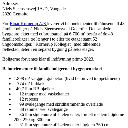
Adresse:
Niels Steensensvej 1A-D, Vangede
2820 Gentofte
For
Einar Kornerup A/S
leverer vi betonelementer til råhusene til 48
familieboliger på Niels Steensensvej i Gentofte. Det samlede
byggeprojektet med et bruttoareal på 6.700 m² består af de 48
familieboliger i tre længer i to eller tre etager samt 52
ungdomsboliger, "Kornerup Kollegiet" med tilhørende
fællesfaciliteter i en separat bygning på seks etager.
Boligerne forventes klar til indflytning primo 2023.
Betonelementer til familieboligerne i byggeprojektet
1.898 m² vægge i grå beton (hvid beton ved trappetårnene)
374 m² huldæk
40,7 lbm RB bjælker
12 trapper med vaskekanter
12 reposer
99 svalegange med skridhæmmende overflade
88 rammer ved svalegange
36 lbm støttemure af L-elementer, fordelt mellem højderne
200, 250 og 300 cm
31 lbm støttemure af L-elementer i højden 360 cm