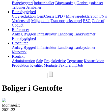
Etagebyggeri
Industrihaller
Biogasanlæg
Genbrugspladser
Tribuner
Jernbaner
Bæredygtighed
CO2-reduktion
CemCreate
EPD / Miljøvaredeklaration
FN's
Verdensmål
Miljøpolitik
Transport, eksempel
ESG
Code of
Coduct
Referencer
Anlæg
Byggeri
Infrastruktur
Landbrug
Tanksystemer
Bæredygtighed
Brochurer
Anlæg
Byggeri
Infrastruktur
Landbrug
Tanksystemer
Murværk
Kontakt
Administration
Salg
Projektledelse
Tegnestue
Konstruktion
Produktion
Kvalitet
Montage
Fakturering
Job
Boliger i Gentofte
Montageår:
2021-22