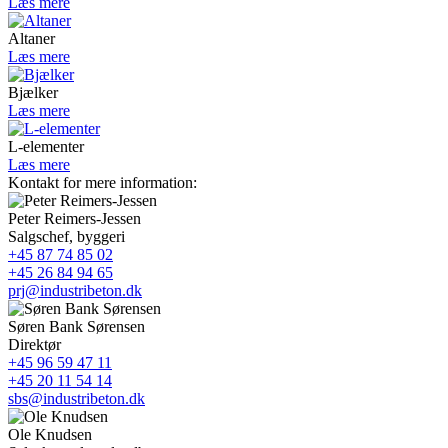
Læs mere
Altaner
Læs mere
Bjælker
Læs mere
L-elementer
Læs mere
Kontakt for mere information:
Peter Reimers-Jessen
Salgschef, byggeri
+45 87 74 85 02
+45 26 84 94 65
prj@industribeton.dk
Søren Bank Sørensen
Direktør
+45 96 59 47 11
+45 20 11 54 14
sbs@industribeton.dk
Ole Knudsen