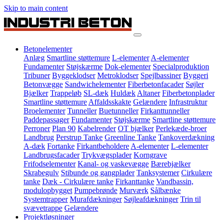
Skip to main content
Betonelementer
Anlæg
Smartline støttemure
L-elementer
A-elementer
Fundamenter
Støjskærme
Dok-elementer
Specialproduktion
Tribuner
Byggeklodser
Metroklodser
Spejlbassiner
Byggeri
Betonvægge
Sandwichelementer
Fiberbetonfacader
Søjler
Bjælker
Trappeløb
SL-dæk
Huldæk
Altaner
Fiberbetonplader
Smartline støttemure
Affaldsskakte
Gelændere
Infrastruktur
Broelementer
Tunneller
Buetunneller
Firkanttunneller
Paddepassager
Fundamenter
Støjskærme
Smartline støttemure
Perroner
Plan 90
Kabelrender
OT bjælker
Perlekæde-broer
Landbrug
Perstrup Tanke
Greenline Tanke
Tankoverdækning
A-dæk
Fortanke
Firkantbeholdere
A-elementer
L-elementer
Landbrugsfacader
Trykvægsplader
Korngrave
Frifodselementer
Kanal- og vaskevægge
Bærebjælker
Skrabegulv
Stibunde og gangplader
Tanksystemer
Cirkulære
tanke
Dæk - Cirkulære tanke
Firkanttanke
Vandbassin,
modulopbygget
Pumpebrønde
Murværk
Sålbænke
Systemtrapper
Murafdækninger
Søjleafdækninger
Trin til
svævetrappe
Gelændere
Projektløsninger