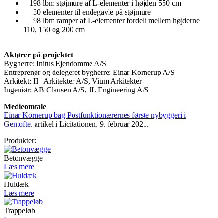
198 lbm støjmure af L-elementer i højden 550 cm
30 elementer til endegavle på støjmure
98 lbm ramper af L-elementer fordelt mellem højderne
110, 150 og 200 cm
Aktører på projektet
Bygherre: Initus Ejendomme A/S
Entreprenør og delegeret bygherre: Einar Kornerup A/S
Arkitekt: H+Arkitekter A/S, Vium Arkitekter
Ingeniør: AB Clausen A/S, JL Engineering A/S
Medieomtale
Einar Kornerup bag Postfunktionærernes første nybyggeri i
Gentofte
, artikel i Licitationen, 9. februar 2021.
Produkter:
Betonvægge
Læs mere
Huldæk
Læs mere
Trappeløb