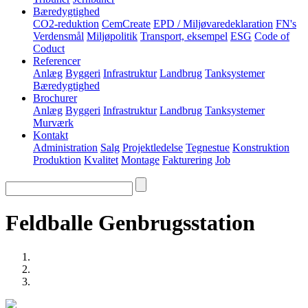
Bæredygtighed
CO2-reduktion
CemCreate
EPD / Miljøvaredeklaration
FN's
Verdensmål
Miljøpolitik
Transport, eksempel
ESG
Code of
Coduct
Referencer
Anlæg
Byggeri
Infrastruktur
Landbrug
Tanksystemer
Bæredygtighed
Brochurer
Anlæg
Byggeri
Infrastruktur
Landbrug
Tanksystemer
Murværk
Kontakt
Administration
Salg
Projektledelse
Tegnestue
Konstruktion
Produktion
Kvalitet
Montage
Fakturering
Job
Feldballe Genbrugsstation