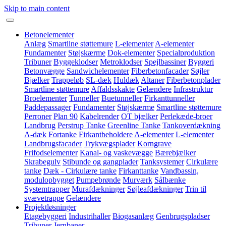
Skip to main content
Betonelementer
Anlæg
Smartline støttemure
L-elementer
A-elementer
Fundamenter
Støjskærme
Dok-elementer
Specialproduktion
Tribuner
Byggeklodser
Metroklodser
Spejlbassiner
Byggeri
Betonvægge
Sandwichelementer
Fiberbetonfacader
Søjler
Bjælker
Trappeløb
SL-dæk
Huldæk
Altaner
Fiberbetonplader
Smartline støttemure
Affaldsskakte
Gelændere
Infrastruktur
Broelementer
Tunneller
Buetunneller
Firkanttunneller
Paddepassager
Fundamenter
Støjskærme
Smartline støttemure
Perroner
Plan 90
Kabelrender
OT bjælker
Perlekæde-broer
Landbrug
Perstrup Tanke
Greenline Tanke
Tankoverdækning
A-dæk
Fortanke
Firkantbeholdere
A-elementer
L-elementer
Landbrugsfacader
Trykvægsplader
Korngrave
Frifodselementer
Kanal- og vaskevægge
Bærebjælker
Skrabegulv
Stibunde og gangplader
Tanksystemer
Cirkulære
tanke
Dæk - Cirkulære tanke
Firkanttanke
Vandbassin,
modulopbygget
Pumpebrønde
Murværk
Sålbænke
Systemtrapper
Murafdækninger
Søjleafdækninger
Trin til
svævetrappe
Gelændere
Projektløsninger
Etagebyggeri
Industrihaller
Biogasanlæg
Genbrugspladser
Tribuner
Jernbaner