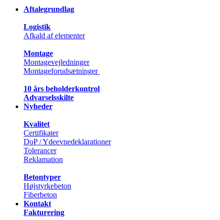
Aftalegrundlag
Logistik
Afkald af elementer
Montage
Montagevejledninger
Montageforudsætninger
10 års beholderkontrol
Advarselsskilte
Nyheder
Kvalitet
Certifikater
DoP / Ydeevnedeklarationer
Tolerancer
Reklamation
Betontyper
Højstyrkebeton
Fiberbeton
Kontakt
Fakturering