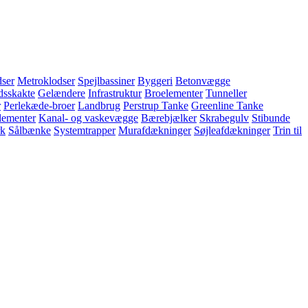
ser
Metroklodser
Spejlbassiner
Byggeri
Betonvægge
dsskakte
Gelændere
Infrastruktur
Broelementer
Tunneller
r
Perlekæde-broer
Landbrug
Perstrup Tanke
Greenline Tanke
lementer
Kanal- og vaskevægge
Bærebjælker
Skrabegulv
Stibunde
k
Sålbænke
Systemtrapper
Murafdækninger
Søjleafdækninger
Trin til