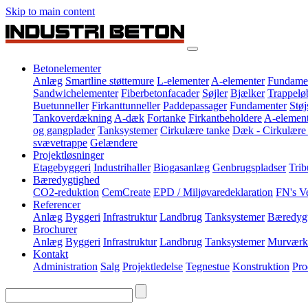
Skip to main content
Betonelementer
Anlæg
Smartline støttemure
L-elementer
A-elementer
Fundame
Sandwichelementer
Fiberbetonfacader
Søjler
Bjælker
Trappelø
Buetunneller
Firkanttunneller
Paddepassager
Fundamenter
Stø
Tankoverdækning
A-dæk
Fortanke
Firkantbeholdere
A-element
og gangplader
Tanksystemer
Cirkulære tanke
Dæk - Cirkulære
svævetrappe
Gelændere
Projektløsninger
Etagebyggeri
Industrihaller
Biogasanlæg
Genbrugspladser
Trib
Bæredygtighed
CO2-reduktion
CemCreate
EPD / Miljøvaredeklaration
FN's V
Referencer
Anlæg
Byggeri
Infrastruktur
Landbrug
Tanksystemer
Bæredyg
Brochurer
Anlæg
Byggeri
Infrastruktur
Landbrug
Tanksystemer
Murværk
Kontakt
Administration
Salg
Projektledelse
Tegnestue
Konstruktion
Pro