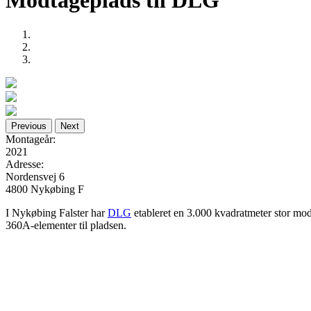
Modtageplads til DLG
Previous
Next
Montageår:
2021
Adresse:
Nordensvej 6
4800 Nykøbing F
I Nykøbing Falster har
DLG
etableret en 3.000 kvadratmeter stor mo
360A-elementer til pladsen.