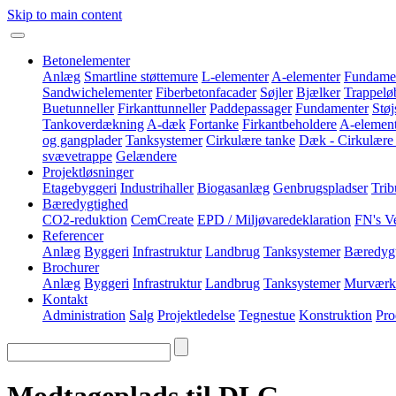
Skip to main content
Betonelementer
Anlæg
Smartline støttemure
L-elementer
A-elementer
Fundame
Sandwichelementer
Fiberbetonfacader
Søjler
Bjælker
Trappelø
Buetunneller
Firkanttunneller
Paddepassager
Fundamenter
Stø
Tankoverdækning
A-dæk
Fortanke
Firkantbeholdere
A-element
og gangplader
Tanksystemer
Cirkulære tanke
Dæk - Cirkulære
svævetrappe
Gelændere
Projektløsninger
Etagebyggeri
Industrihaller
Biogasanlæg
Genbrugspladser
Trib
Bæredygtighed
CO2-reduktion
CemCreate
EPD / Miljøvaredeklaration
FN's V
Referencer
Anlæg
Byggeri
Infrastruktur
Landbrug
Tanksystemer
Bæredyg
Brochurer
Anlæg
Byggeri
Infrastruktur
Landbrug
Tanksystemer
Murværk
Kontakt
Administration
Salg
Projektledelse
Tegnestue
Konstruktion
Pro