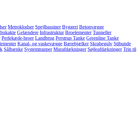
ser
Metroklodser
Spejlbassiner
Byggeri
Betonvægge
dsskakte
Gelændere
Infrastruktur
Broelementer
Tunneller
r
Perlekæde-broer
Landbrug
Perstrup Tanke
Greenline Tanke
lementer
Kanal- og vaskevægge
Bærebjælker
Skrabegulv
Stibunde
k
Sålbænke
Systemtrapper
Murafdækninger
Søjleafdækninger
Trin til