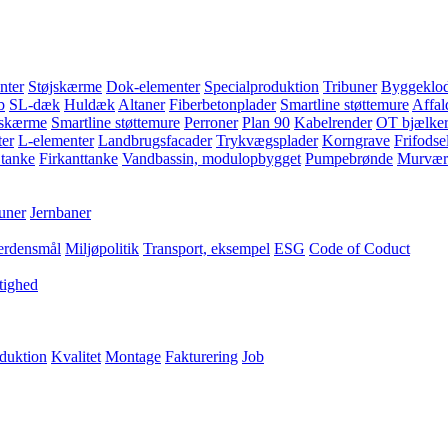
nter
Støjskærme
Dok-elementer
Specialproduktion
Tribuner
Byggeklod
b
SL-dæk
Huldæk
Altaner
Fiberbetonplader
Smartline støttemure
Affal
jskærme
Smartline støttemure
Perroner
Plan 90
Kabelrender
OT bjælke
er
L-elementer
Landbrugsfacader
Trykvægsplader
Korngrave
Frifodse
 tanke
Firkanttanke
Vandbassin, modulopbygget
Pumpebrønde
Murvær
uner
Jernbaner
erdensmål
Miljøpolitik
Transport, eksempel
ESG
Code of Coduct
tighed
duktion
Kvalitet
Montage
Fakturering
Job