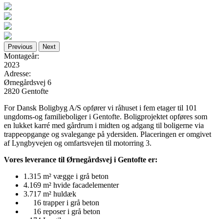
Previous
Next
Montageår:
2023
Adresse:
Ørnegårdsvej 6
2820 Gentofte
For Dansk Boligbyg A/S opfører vi råhuset i fem etager til 101
ungdoms-og familieboliger i Gentofte. Boligprojektet opføres som
en lukket karré med gårdrum i midten og adgang til boligerne via
trappeopgange og svalegange på ydersiden. Placeringen er omgivet
af Lyngbyvejen og omfartsvejen til motorring 3.
Vores leverance til Ørnegårdsvej i Gentofte er:
1.315 m² vægge i grå beton
4.169 m² hvide facadelementer
3.717 m² huldæk
16 trapper i grå beton
16 reposer i grå beton