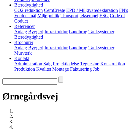
Bæredygtighed
CO2-reduktion
CemCreate
EPD / Miljøvaredeklaration
FN's
Verdensmål
Miljøpolitik
Transport, eksempel
ESG
Code of
Coduct
Referencer
Anlæg
Byggeri
Infrastruktur
Landbrug
Tanksystemer
Bæredygtighed
Brochurer
Anlæg
Byggeri
Infrastruktur
Landbrug
Tanksystemer
Murværk
Kontakt
Administration
Salg
Projektledelse
Tegnestue
Konstruktion
Produktion
Kvalitet
Montage
Fakturering
Job
Ørnegårdsvej