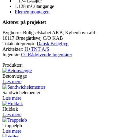
174 L-søjler
1.128 m² altangange
Elementmontagen
Aktører på projektet
Bygherre: Boligselskabet AKB, København afd.
10117 Ørnegårdsvej C/O KAB
Totalentreprenør:
Dansk Boligbyg
Arkitekter:
H+TNT A/S
Ingeniør:
OJ Rådgivende Ingeniører
Produkter:
Betonvægge
Læs mere
Sandwichelementer
Læs mere
Huldæk
Læs mere
Trappeløb
Læs mere