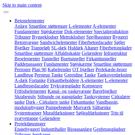
Skip to main content
Betonelementer
Anlæg
Smartline støttemure
L-elementer
A-elementer
Fundamenter
Støjskærme
Dok-elementer
Specialproduktion
Tribuner
Byggeklodser
Metroklodser
Spejlbassiner
Byggeri
Betonvægge
Sandwichelementer
Fiberbetonfacader
Søjler
Bjælker
Trappeløb
SL-dæk
Huldæk
Altaner
Fiberbetonplader
Smartline støttemure
Affaldsskakte
Gelændere
Infrastruktur
Broelementer
Tunneller
Buetunneller
Firkanttunneller
Paddepassager
Fundamenter
Støjskærme
Smartline støttemure
Perroner
Plan 90
Kabelrender
OT bjælker
Perlekæde-broer
Landbrug
Perstrup Tanke
Greenline Tanke
Tankoverdækning
A-dæk
Fortanke
Firkantbeholdere
A-elementer
L-elementer
Landbrugsfacader
Trykvægsplader
Korngrave
Frifodselementer
Kanal- og vaskevægge
Bærebjælker
Skrabegulv
Stibunde og gangplader
Tanksystemer
Cirkulære
tanke
Dæk - Cirkulære tanke
Firkanttanke
Vandbassin,
modulopbygget
Pumpebrønde
Murværk
Sålbænke
Systemtrapper
Murafdækninger
Søjleafdækninger
Trin til
svævetrappe
Gelændere
Projektløsninger
Etagebyggeri
Industrihaller
Biogasanlæg
Genbrugspladser
Tribuner
Jernbaner