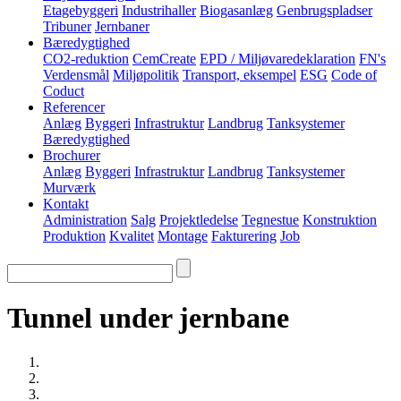
Etagebyggeri
Industrihaller
Biogasanlæg
Genbrugspladser
Tribuner
Jernbaner
Bæredygtighed
CO2-reduktion
CemCreate
EPD / Miljøvaredeklaration
FN's
Verdensmål
Miljøpolitik
Transport, eksempel
ESG
Code of
Coduct
Referencer
Anlæg
Byggeri
Infrastruktur
Landbrug
Tanksystemer
Bæredygtighed
Brochurer
Anlæg
Byggeri
Infrastruktur
Landbrug
Tanksystemer
Murværk
Kontakt
Administration
Salg
Projektledelse
Tegnestue
Konstruktion
Produktion
Kvalitet
Montage
Fakturering
Job
Tunnel under jernbane